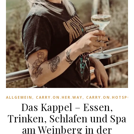
,
,
ALLGEMEIN
CARRY.ON.HER.WAY
CARRY.ON.HOTSPOT
Das Kappel – Essen,
Trinken, Schlafen und Spa
am Weinberg in der