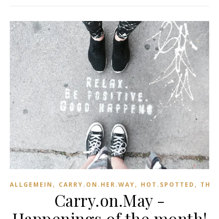
,
,
,
ALLGEMEIN
CARRY.ON.HER.WAY
HOT.SPOTTED
THO
Carry.on.May -
Happenings of the month!