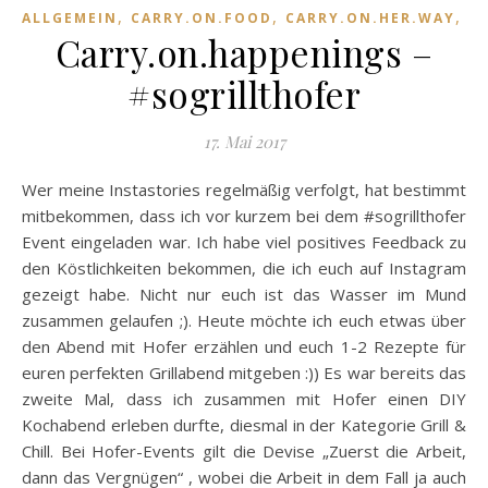
,
,
,
ALLGEMEIN
CARRY.ON.FOOD
CARRY.ON.HER.WAY
H
Carry.on.happenings –
#sogrillthofer
17. Mai 2017
Wer meine Instastories regelmäßig verfolgt, hat bestimmt
mitbekommen, dass ich vor kurzem bei dem #sogrillthofer
Event eingeladen war. Ich habe viel positives Feedback zu
den Köstlichkeiten bekommen, die ich euch auf Instagram
gezeigt habe. Nicht nur euch ist das Wasser im Mund
zusammen gelaufen ;). Heute möchte ich euch etwas über
den Abend mit Hofer erzählen und euch 1-2 Rezepte für
euren perfekten Grillabend mitgeben :)) Es war bereits das
zweite Mal, dass ich zusammen mit Hofer einen DIY
Kochabend erleben durfte, diesmal in der Kategorie Grill &
Chill. Bei Hofer-Events gilt die Devise „Zuerst die Arbeit,
dann das Vergnügen“ , wobei die Arbeit in dem Fall ja auch