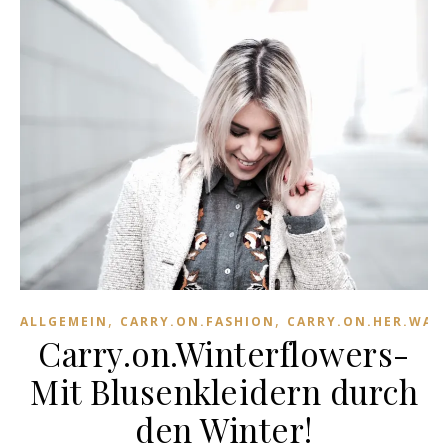
,
,
ALLGEMEIN
CARRY.ON.FASHION
CARRY.ON.HER.WAR
Carry.on.Winterflowers-
Mit Blusenkleidern durch
den Winter!