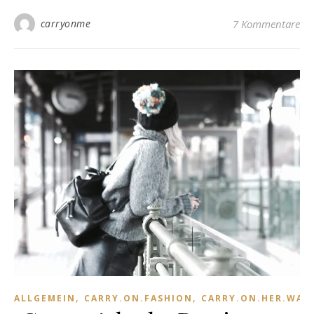
carryonme
7 Kommentare
,
,
ALLGEMEIN
CARRY.ON.FASHION
CARRY.ON.HER.WAR