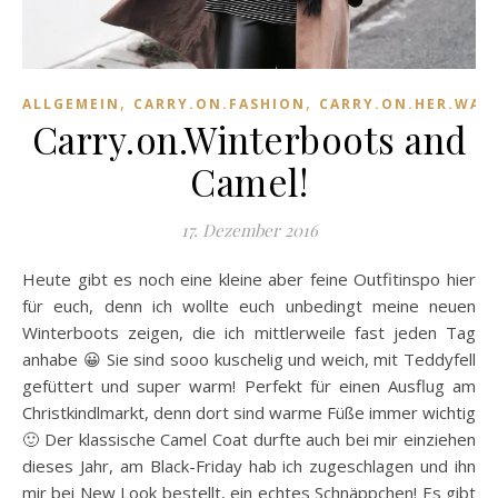
,
,
ALLGEMEIN
CARRY.ON.FASHION
CARRY.ON.HER.WAR
Carry.on.Winterboots and
Camel!
17. Dezember 2016
Heute gibt es noch eine kleine aber feine Outfitinspo hier
für euch, denn ich wollte euch unbedingt meine neuen
Winterboots zeigen, die ich mittlerweile fast jeden Tag
anhabe 😀 Sie sind sooo kuschelig und weich, mit Teddyfell
gefüttert und super warm! Perfekt für einen Ausflug am
Christkindlmarkt, denn dort sind warme Füße immer wichtig
🙂 Der klassische Camel Coat durfte auch bei mir einziehen
dieses Jahr, am Black-Friday hab ich zugeschlagen und ihn
mir bei New Look bestellt, ein echtes Schnäppchen! Es gibt