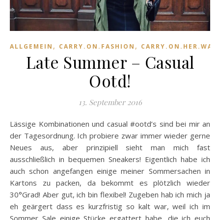
,
,
ALLGEMEIN
CARRY.ON.FASHION
CARRY.ON.HER.WAR
Late Summer – Casual
Ootd!
13. September 2016
Lässige Kombinationen und casual #ootd’s sind bei mir an
der Tagesordnung. Ich probiere zwar immer wieder gerne
Neues aus, aber prinzipiell sieht man mich fast
ausschließlich in bequemen Sneakers! Eigentlich habe ich
auch schon angefangen einige meiner Sommersachen in
Kartons zu packen, da bekommt es plötzlich wieder
30°Grad! Aber gut, ich bin flexibel! Zugeben hab ich mich ja
eh geärgert dass es kurzfristig so kalt war, weil ich im
Sommer Sale einige Stücke ergattert habe, die ich euch