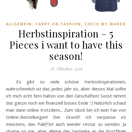
,
,
ALLGEMEIN
CARRY.ON.FASHION
CHECK.MY.WARDROB
Herbstinspiration – 5
Pieces i want to have this
season!
18. Oktober 2016
Es gibt so viele schöne Herbstinspirationen,
wahrscheinlich ist das jedes Jahr so, aber dieses Mal sollte
ich mich echt fern halten von den Geschäften! Sonst nimmt
das ganze noch ein finanziell böses Ende :‘) Natürlich schaut
man dann online trotzdem,.. Zum Glück bin ich kein Fan von
Online-Bestellungen! Der Grund? Ich verpasse es
meistens, das Paket auch wieder retour zu senden. Ja
shame on me, aber alleine der Gedanke an die Postfiliale