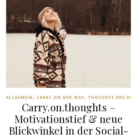
,
,
ALLGEMEIN
CARRY.ON.HER.WAY
THOUGHTS.ARE.HO
Carry.on.thoughts –
Motivationstief & neue
Blickwinkel in der Social-