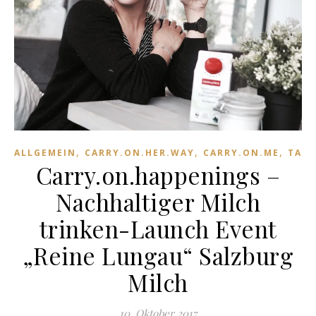
,
,
,
ALLGEMEIN
CARRY.ON.HER.WAY
CARRY.ON.ME
TAST
Carry.on.happenings –
Nachhaltiger Milch
trinken-Launch Event
„Reine Lungau“ Salzburg
Milch
10. Oktober 2017