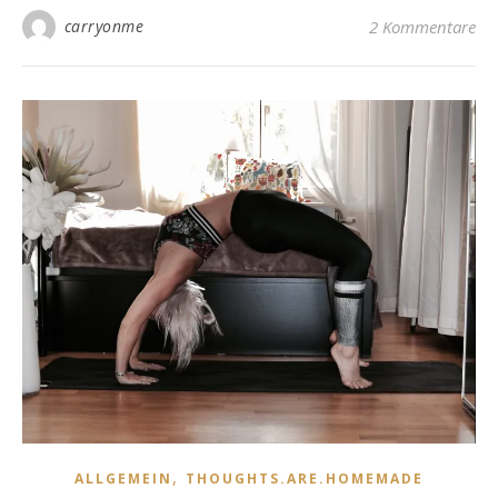
carryonme
2 Kommentare
,
ALLGEMEIN
THOUGHTS.ARE.HOMEMADE