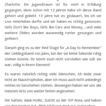
Charlotte. Ein Jugendtraum ist für mich in Erfüllung
gegangen, denn schon mit 12 Jahren habe ich diese Band
gehört und geliebt. 13 Jahre hat es gedauert, bis ich sie
Live miterleben durfte und wir haben es richtig genossen.
Girls Don’t like Boys, Girls like Cars and Money,….und viele
weitere Oldies wurden auswendig runter gesungen und
gefeiert.
Danach ging es zu der Red Stage für „A Day to Remember“
der Lieblingsband von Jules, bei der sie keine Sekunde ruhig
stehen konnte. Ihr könnt euch nicht vorstellen wie süß sie
war, völlig in ihrem Element!
Es waren natürlich richtig viele Menschen, ich leide zwar
nicht an Klaustrophobie, aber ich muss auch nicht unbedingt
mitten im Geschehen stehen, deswegen haben wir uns die
meisten Acts von weiter hinten angesehen.
Wir hatten, dank Hofer, Zutritt zu der VIP Area, und haben
uns den letzten Act „Blink 182“ von dort aus angesehen.