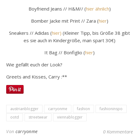
Boyfriend Jeans // H&M// (
hier ähnlich
)
Bomber Jacke mit Print // Zara (
hier
)
Sneakers // Adidas (
hier)
(Kleiner Tipp, bis Größe 38 gibt
es sie auch in Kindergröße, man spart 30€)
It Bag // Bonfiglio (
hier
)
Wie gefällt euch der Look?
Greets and Kisses, Carry :**
austrianblogger
carryonme
fashion
fashioninspo
ootd
streetwear
viennablogger
Von
carryonme
0 Kommentare