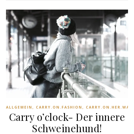
,
,
ALLGEMEIN
CARRY.ON.FASHION
CARRY.ON.HER.WAR
Carry o’clock- Der innere
Schweinehund!