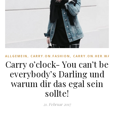
,
,
ALLGEMEIN
CARRY.ON.FASHION
CARRY.ON.HER.WAR
Carry o’clock- You can’t be
everybody’s Darling und
warum dir das egal sein
sollte!
21. Februar 2017