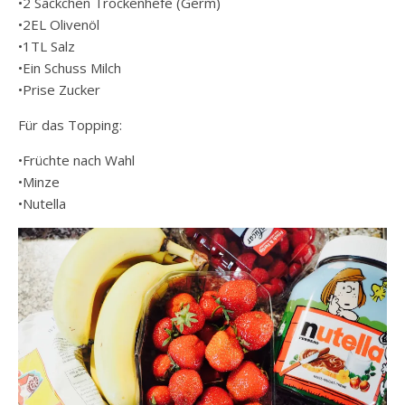
•2 Säckchen Trockenhefe (Germ)
•2EL Olivenöl
•1TL Salz
•Ein Schuss Milch
•Prise Zucker
Für das Topping:
•Früchte nach Wahl
•Minze
•Nutella