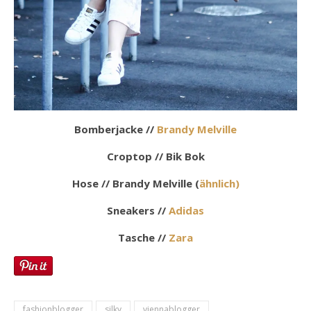
Bomberjacke //
Brandy Melville
Croptop // Bik Bok
Hose // Brandy Melville (
ähnlich)
Sneakers //
Adidas
Tasche //
Zara
fashionblogger
silky
viennablogger