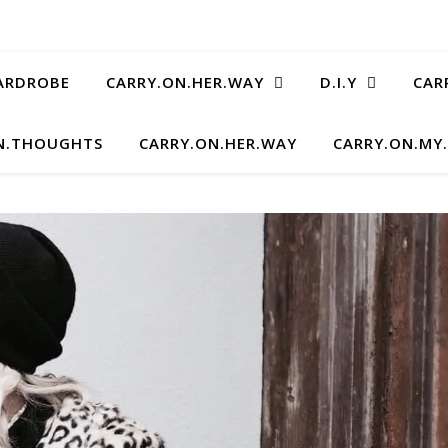
ARDROBE
CARRY.ON.HER.WAY
D.I.Y
CAR
N.THOUGHTS
CARRY.ON.HER.WAY
CARRY.ON.MY