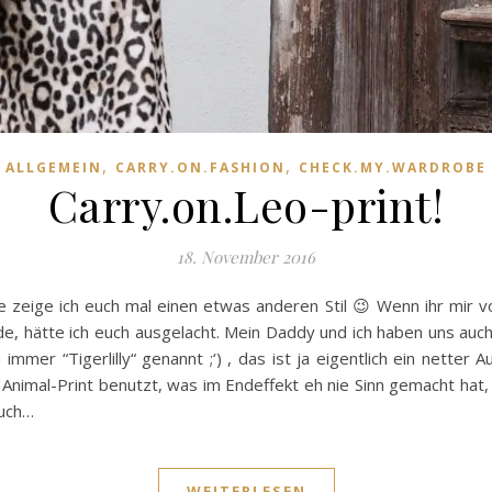
,
,
ALLGEMEIN
CARRY.ON.FASHION
CHECK.MY.WARDROBE
Carry.on.Leo-print!
18. November 2016
zeige ich euch mal einen etwas anderen Stil 😉 Wenn ihr mir vor
e, hätte ich euch ausgelacht. Mein Daddy und ich haben uns auch
mmer “Tigerlilly“ genannt ;‘) , das ist ja eigentlich ein netter
n Animal-Print benutzt, was im Endeffekt eh nie Sinn gemacht ha
euch…
WEITERLESEN