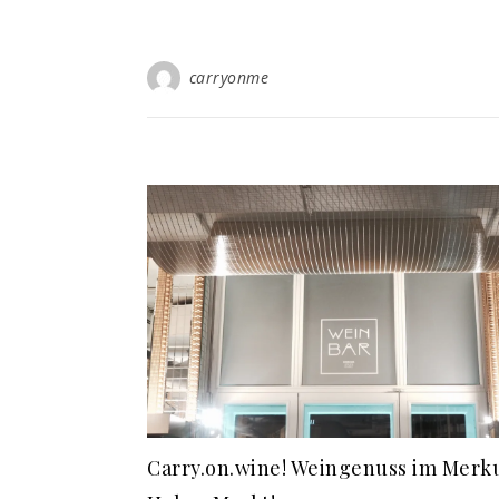
carryonme
Carry.on.wine! Weingenuss im Merk