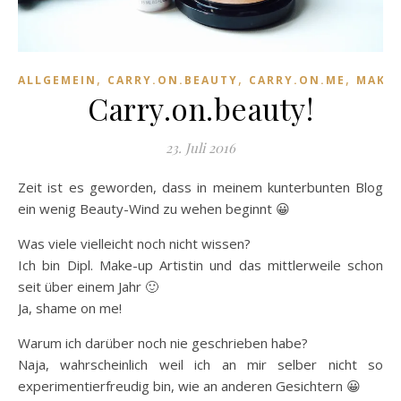
,
,
,
ALLGEMEIN
CARRY.ON.BEAUTY
CARRY.ON.ME
MAKE
Carry.on.beauty!
23. Juli 2016
Zeit ist es geworden, dass in meinem kunterbunten Blog
ein wenig Beauty-Wind zu wehen beginnt 😀
Was viele vielleicht noch nicht wissen?
Ich bin Dipl. Make-up Artistin und das mittlerweile schon
seit über einem Jahr 🙂
Ja, shame on me!
Warum ich darüber noch nie geschrieben habe?
Naja, wahrscheinlich weil ich an mir selber nicht so
experimentierfreudig bin, wie an anderen Gesichtern 😀