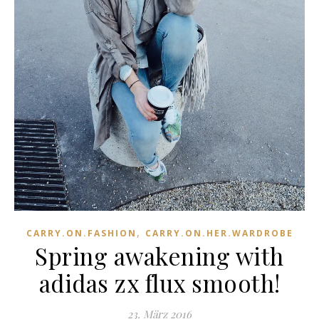
,
CARRY.ON.FASHION
CARRY.ON.HER.WARDROBE
Spring awakening with
adidas zx flux smooth!
23. März 2016