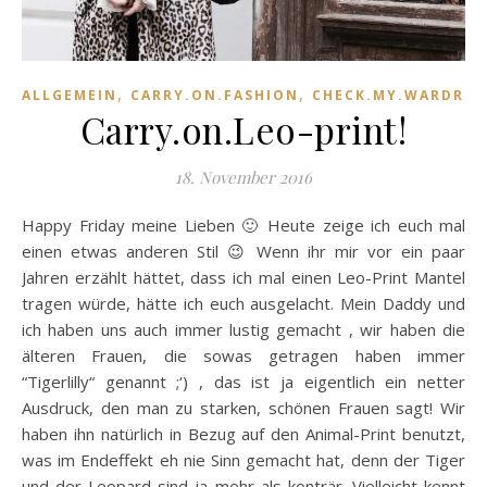
,
,
ALLGEMEIN
CARRY.ON.FASHION
CHECK.MY.WARDROB
Carry.on.Leo-print!
18. November 2016
Happy Friday meine Lieben 🙂 Heute zeige ich euch mal
einen etwas anderen Stil 😉 Wenn ihr mir vor ein paar
Jahren erzählt hättet, dass ich mal einen Leo-Print Mantel
tragen würde, hätte ich euch ausgelacht. Mein Daddy und
ich haben uns auch immer lustig gemacht , wir haben die
älteren Frauen, die sowas getragen haben immer
“Tigerlilly“ genannt ;‘) , das ist ja eigentlich ein netter
Ausdruck, den man zu starken, schönen Frauen sagt! Wir
haben ihn natürlich in Bezug auf den Animal-Print benutzt,
was im Endeffekt eh nie Sinn gemacht hat, denn der Tiger
und der Leopard sind ja mehr als konträr. Vielleicht kennt