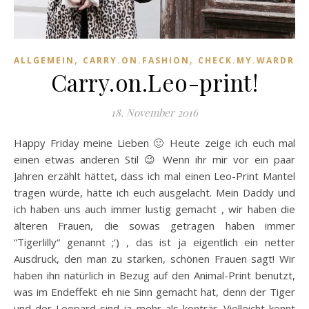
,
,
ALLGEMEIN
CARRY.ON.FASHION
CHECK.MY.WARDROB
Carry.on.Leo-print!
18. November 2016
Happy Friday meine Lieben 🙂 Heute zeige ich euch mal
einen etwas anderen Stil 😉 Wenn ihr mir vor ein paar
Jahren erzählt hättet, dass ich mal einen Leo-Print Mantel
tragen würde, hätte ich euch ausgelacht. Mein Daddy und
ich haben uns auch immer lustig gemacht , wir haben die
älteren Frauen, die sowas getragen haben immer
“Tigerlilly“ genannt ;‘) , das ist ja eigentlich ein netter
Ausdruck, den man zu starken, schönen Frauen sagt! Wir
haben ihn natürlich in Bezug auf den Animal-Print benutzt,
was im Endeffekt eh nie Sinn gemacht hat, denn der Tiger
und der Leopard sind ja mehr als konträr. Vielleicht kennt