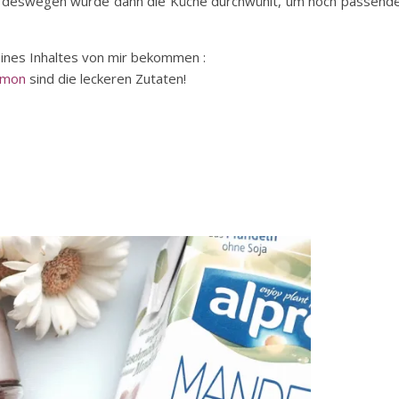
, deswegen wurde dann die Küche durchwühlt, um noch passende
ines Inhaltes von mir bekommen :
amon
sind die leckeren Zutaten!