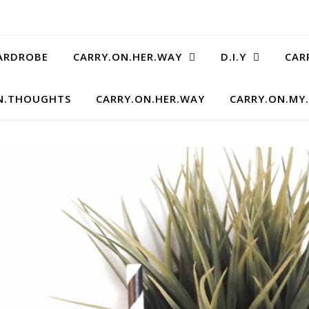
ARDROBE
CARRY.ON.HER.WAY
D.I.Y
CAR
N.THOUGHTS
CARRY.ON.HER.WAY
CARRY.ON.MY