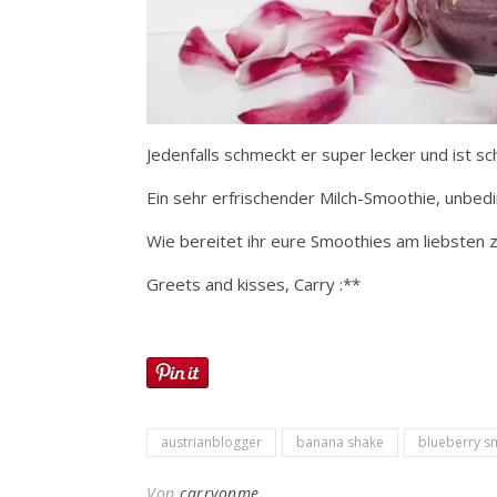
Jedenfalls schmeckt er super lecker und ist sc
Ein sehr erfrischender Milch-Smoothie, unbed
Wie bereitet ihr eure Smoothies am liebsten z
Greets and kisses, Carry :**
austrianblogger
banana shake
blueberry s
Von
carryonme