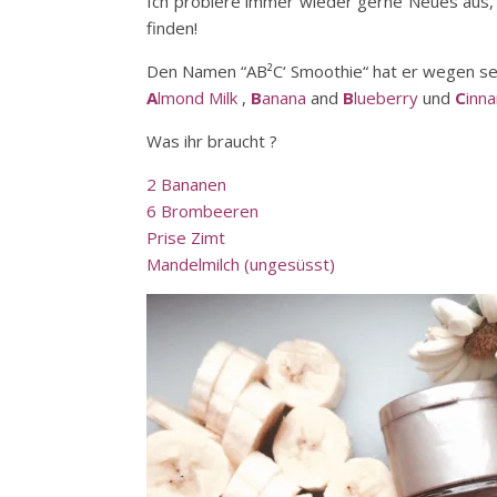
Ich probiere immer wieder gerne Neues aus
finden!
Den Namen “AB²C‘ Smoothie“ hat er wegen se
A
lmond Milk
,
B
anana
and
B
lueberry
und
C
inn
Was ihr braucht ?
2 Bananen
6 Brombeeren
Prise Zimt
Mandelmilch (ungesüsst)