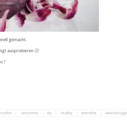
hnell gemacht.
ingt ausprobieren 🙂
u ?
moothie
carryonme
diy
healthy
smoothie
viennablogge