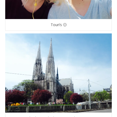
Touri’s 🙂