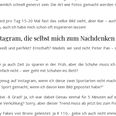
emlich schnell genervt sein. Die Art wie Fotos gemacht werden s
d pro Tag 15-20 Mal fast das selbe Bild sieht, aber klar – auch
 auch ich habe mich schon oft inspirieren lassen!
stagram, die selbst mich zum Nachdenken
eiß und perfekt? Ernsthaft? Mädels wir sind nicht Peter Pan – 
 ja auch Zeit zu sparen in der Früh, aber die Schuhe muss ic
fach nicht – wer geht mit Schuhen ins Bett?
 genug auf Instagram, wenn ich diese zwei Sportarten nicht mac
 Sport gemacht, wenn ich davon kein Bild gepostet habe?“
i -8 Grad? Ja, ich war dabei! Genau einmal für 5 Minuten auf ein
e Verkühlung? Sorry, aber dieser Trend muss ab jetzt bis zum Frü
 Fakes von Bronx geleistet. Ja € 110,- gebe ich auch nicht imm