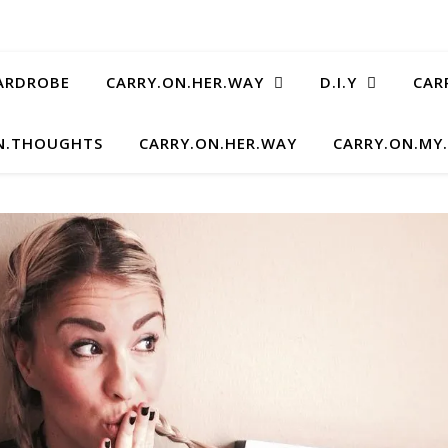
ARDROBE
CARRY.ON.HER.WAY
D.I.Y
CAR
N.THOUGHTS
CARRY.ON.HER.WAY
CARRY.ON.MY