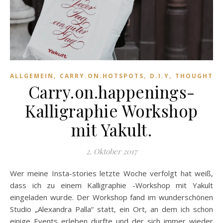
,
,
,
ALLGEMEIN
CARRY.ON.HOTSPOTS
D.I.Y
THOUGHTS.
Carry.on.happenings-
Kalligraphie Workshop
mit Yakult.
2. Oktober 2017
Wer meine Insta-stories letzte Woche verfolgt hat weiß,
dass ich zu einem Kalligraphie -Workshop mit Yakult
eingeladen wurde. Der Workshop fand im wunderschönen
Studio „Alexandra Palla“ statt, ein Ort, an dem ich schon
einige Events erleben durfte und der sich immer wieder