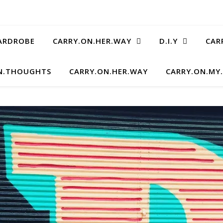
ARDROBE
CARRY.ON.HER.WAY
D.I.Y
CAR
N.THOUGHTS
CARRY.ON.HER.WAY
CARRY.ON.MY