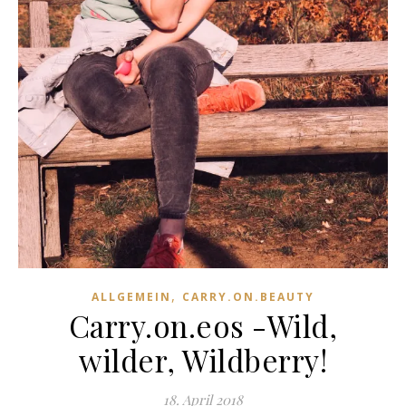
,
ALLGEMEIN
CARRY.ON.BEAUTY
Carry.on.eos -Wild,
wilder, Wildberry!
18. April 2018