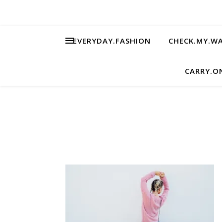
EVERYDAY.FASHION
CHECK.MY.W
CARRY.O