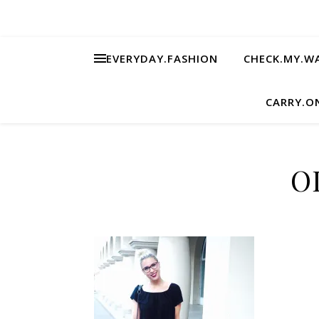
EVERYDAY.FASHION
CHECK.MY.W
CARRY.O
O