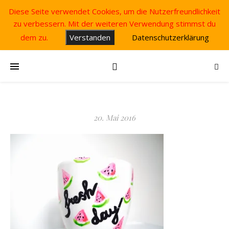
Diese Seite verwendet Cookies, um die Nutzerfreundlichkeit
zu verbessern. Mit der weiteren Verwendung stimmst du
dem zu.
Verstanden
Datenschutzerklärung
20. Mai 2016