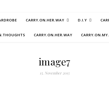
ARDROBE
CARRY.ON.HER.WAY
D.I.Y
CAR
N.THOUGHTS
CARRY.ON.HER.WAY
CARRY.ON.MY
image7
15. November 2015