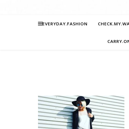
EVERYDAY.FASHION
CHECK.MY.W
CARRY.O