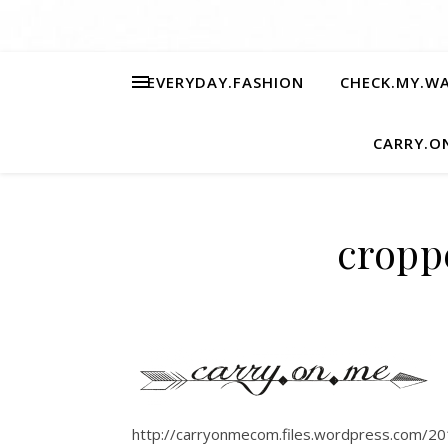
EVERYDAY.FASHION
CHECK.MY.W
CARRY.O
cropp
http://carryonmecom.files.wordpress.com/