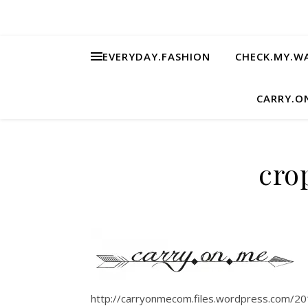
EVERYDAY.FASHION
CHECK.MY.W
CARRY.O
cro
http://carryonmecom.files.wordpress.com/2